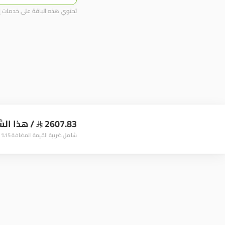
تحتوي هذه الباقة على خدمات إض
2607.83 
/
هذا الش

شامل ضريبة القيمة المضافة 15%