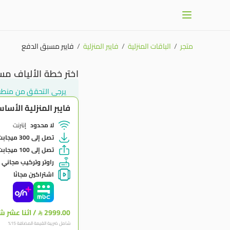
متجر
/
الباقات المنزلية
/
فايبر المنزلية
/
فايبر مسبق الدفع
اختر خطة الألياف م
يرجى التحقق من منطقتك وا
فايبر المنزلية الأسا
لا محدود
إنترنت
تصل إلى 300 ميجابت\الثانية
تصل إلى 100 ميجابت\الثانية
راوتر وتركيب مجاني
اشتراكين مجانًا
2999.00
/
اثنا عشر شه

شامل ضريبة القيمة المضافة 15%